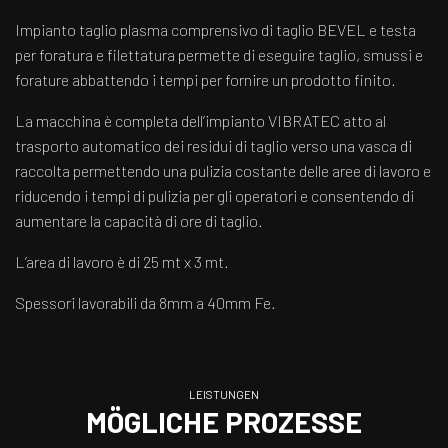
Impianto taglio plasma comprensivo di taglio BEVEL e testa
per foratura e filettatura permette di eseguire taglio, smussi e
forature abbattendo i tempi per fornire un prodotto finito.
La macchina è completa dell’impianto VIBRATEC atto al
trasporto automatico dei residui di taglio verso una vasca di
raccolta permettendo una pulizia costante delle aree di lavoro e
riducendo i tempi di pulizia per gli operatori e consentendo di
aumentare la capacità di ore di taglio.
L’area di lavoro è di 25 mt x 3 mt.
Spessori lavorabili da 8mm a 40mm Fe.
LEISTUNGEN
MÖGLICHE PROZESSE