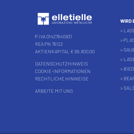
WIRD 
> LAS
P.IVA 01427640931
> PLA
REA PN 76122
> SA
AKTIENKAPITAL € 99.900,00
> LA
DATENSCHUTZHINWEIS
> BIE
COOKIE-INFORMATIONEN
> BE
RECHTLICHE HINWEISE
> SAL
ARBEITE MIT UNS