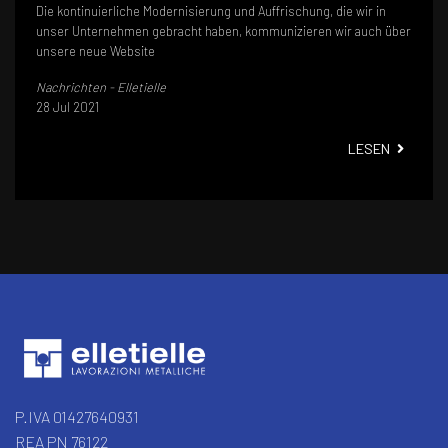
Die kontinuierliche Modernisierung und Auffrischung, die wir in
unser Unternehmen gebracht haben, kommunizieren wir auch über
unsere neue Website
Nachrichten - Elletielle
28 Jul 2021
ELLETIE
LESEN
P.IVA 01427640931
REA PN 76122